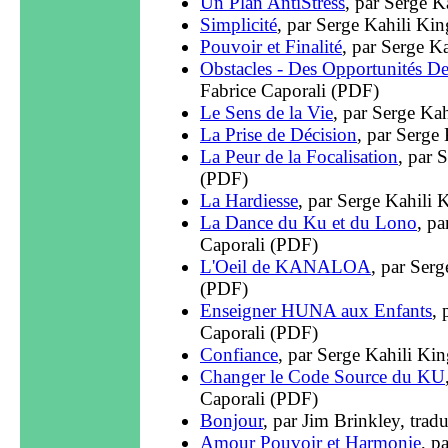
Un Plan AntiStress
, par Serge K
Simplicité
, par Serge Kahili Kin
Pouvoir et Finalité
, par Serge K
Obstacles - Des Opportunités De
Fabrice Caporali (PDF)
Le Sens de la Vie
, par Serge Kah
La Prise de Décision
, par Serge
La Peur de la Focalisation
, par 
(PDF)
La Hardiesse
, par Serge Kahili 
La Dance du Ku et du Lono
, pa
Caporali (PDF)
L'Oeil de KANALOA
, par Serg
(PDF)
Enseigner HUNA aux Enfants
, 
Caporali (PDF)
Confiance
, par Serge Kahili Kin
Changer le Code Source du KU
Caporali (PDF)
Bonjour
, par Jim Brinkley, trad
Amour Pouvoir et Harmonie
, p