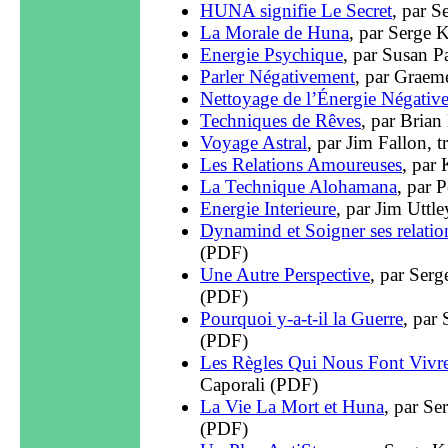
HUNA signifie Le Secret
, par S
La Morale de Huna
, par Serge 
Energie Psychique
, par Susan P
Parler Négativement
, par Grae
Nettoyage de l’Énergie Négativ
Techniques de Rêves
, par Brian
Voyage Astral
, par Jim Fallon, 
Les Relations Amoureuses
, par 
La Technique Alohamana
, par 
Energie Interieure
, par Jim Uttl
Dynamind et Soigner ses relatio
(PDF)
Une Autre Perspective
, par Serg
(PDF)
Pourquoi y-a-t-il la Guerre
, par 
(PDF)
Les Règles Qui Nous Font Vivr
Caporali (PDF)
La Vie La Mort et Huna
, par Se
(PDF)