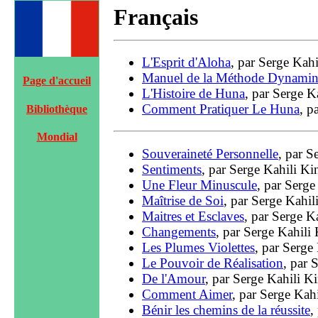
Français
L'Esprit d'Aloha
, par Serge Kah
Manuel de la Méthode Dynami
Page d'accueil
L'Histoire de Huna
, par Serge K
Comment Pratiquer Le Huna
, p
Bibliothèque
Mondial
Souveraineté Personnelle
, par S
Sentiments
, par Serge Kahili Ki
Une Fleur Minuscule
, par Serge
Maîtrise de Soi
, par Serge Kahil
Maitres et Esclaves
, par Serge K
Changements
, par Serge Kahili
Les Plumes Violettes
, par Serge
Le Pouvoir de Réalisation
, par 
De l'Amour
, par Serge Kahili K
Comment Aimer
, par Serge Kah
Bénir les chemins de la réussite
,